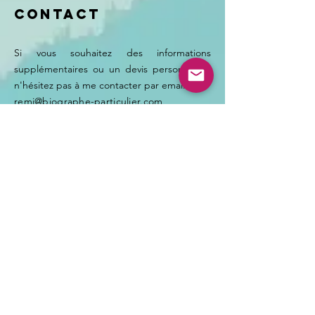
Contact
Si vous souhaitez des informations
supplémentaires ou un devis personnalisé,
n'hésitez pas à me contacter par email :
remi@biographe-particulier.com