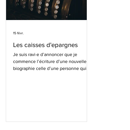
15 févr.
Les caisses d'epargnes
Je suis ravi·e d’annoncer que je
commence l’écriture d’une nouvelle
biographie celle d’une personne qui a
débuté à la Caisse d’épargne en 1970, à
seulement 16 ans. À l’époque, on parlait
encore des caisses d’épargne — au
pluriel — et les opérations étaient
enregistrées sur des bandes
magnétiques. Le calcul des intérêts en
fin d’année ? Un processus qui prenait
plusieurs jours ! La Caisse d’épargne